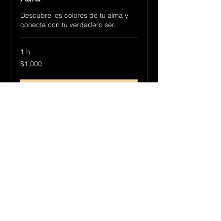
Descubre los colores de tu alma y
conecta con tu verdadero ser.
1 h
1,000
$1,000
pesos
mexicanos
Reservar ahora